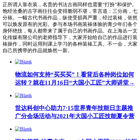
正所谓人靠衣装，名贵的书法古画同样也需要“打扮”和保护。
饱经沧桑的古字画往往会变得脆弱不堪，常言道：三分画，七
分裱。一幅古代书画作品，纵使受损再严重，经过装裱，依然
可以焕发原有的光彩。参与本场书画装裱体验的青少年们各个
身怀绝技，每人都带来了属于自己的书画作品。在上海丛一文
化传媒有限公司的老师指导下，大家开始给自己的作品进行装
裱操作，同时运用到课上学习的各种装裱工具。不一会，大家
自己所携带的作品就焕然一新。
物流如何支持“买买买”！看背后各种岗位如何
运转？就在11月16日“大国小工匠”大师讲堂→
世达科创中心助力7·15世界青年技能日主题推
广分会场活动与2021年大国小工匠技能夏令营