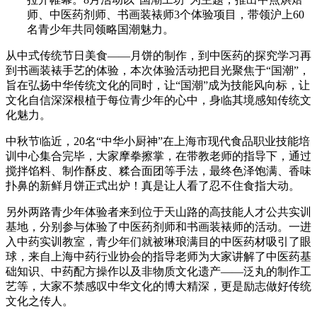
师、中医药剂师、书画装裱师3个体验项目，带领沪上60
名青少年共同领略国潮魅力。
从中式传统节日美食——月饼的制作，到中医药的探究学习再
到书画装裱手艺的体验，本次体验活动把目光聚焦于“国潮”，
旨在弘扬中华传统文化的同时，让“国潮”成为技能风向标，让
文化自信深深根植于每位青少年的心中，身临其境感知传统文
化魅力。
中秋节临近，20名“中华小厨神”在上海市现代食品职业技能培
训中心集合完毕，大家摩拳擦掌，在带教老师的指导下，通过
搅拌馅料、制作酥皮、糅合面团等手法，最终色泽饱满、香味
扑鼻的新鲜月饼正式出炉！真是让人看了忍不住食指大动。
另外两路青少年体验者来到位于天山路的高技能人才公共实训
基地，分别参与体验了中医药剂师和书画装裱师的活动。一进
入中药实训教室，青少年们就被琳琅满目的中医药材吸引了眼
球，来自上海中药行业协会的指导老师为大家讲解了中医药基
础知识、中药配方操作以及非物质文化遗产——泛丸的制作工
艺等，大家不禁感叹中华文化的博大精深，更是励志做好传统
文化之传人。