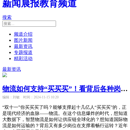
新闻晨报教育频道
导航
搜索
频道介绍
图片新闻
最新资讯
专题报道
精彩活动
最新资讯
物流如何支持“买买买”！看背后各种岗位如何运转？就在11月16日“大国小工匠”大师讲堂→
编辑：刘敏
时间：2024-11-15 10:20
“双十一”你买买买了吗？能够支撑起十几亿人“买买买”的，正
是现代经济的血脉——物流。在这个信息爆炸的时代，想知道
大数据下，智慧物流是如何让供应链全球化的？想知道国际物
流是如何运输的？背后又有多少岗位在支撑着畅行运转？​近年