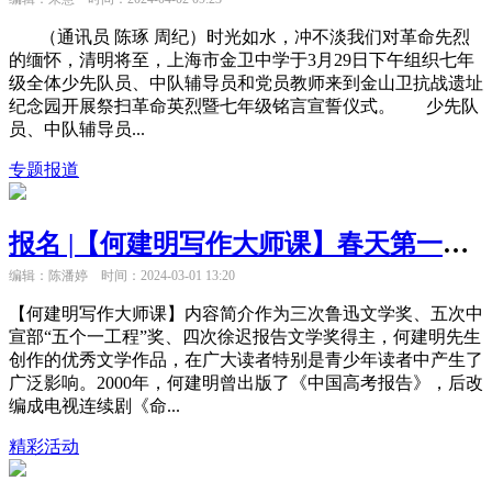
（通讯员 陈琢 周纪）时光如水，冲不淡我们对革命先烈
的缅怀，清明将至，上海市金卫中学于3月29日下午组织七年
级全体少先队员、中队辅导员和党员教师来到金山卫抗战遗址
纪念园开展祭扫革命英烈暨七年级铭言宣誓仪式。 少先队
员、中队辅导员...
专题报道
报名 |【何建明写作大师课】春天第一课：教你如何把作文写精彩！
编辑：陈潘婷
时间：2024-03-01 13:20
【何建明写作大师课】内容简介作为三次鲁迅文学奖、五次中
宣部“五个一工程”奖、四次徐迟报告文学奖得主，何建明先生
创作的优秀文学作品，在广大读者特别是青少年读者中产生了
广泛影响。2000年，何建明曾出版了《中国高考报告》，后改
编成电视连续剧《命...
精彩活动