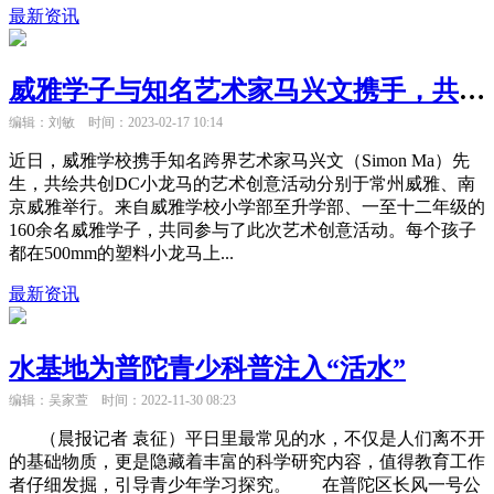
最新资讯
威雅学子与知名艺术家马兴文携手，共绘共创DC小龙马
编辑：刘敏
时间：2023-02-17 10:14
近日，威雅学校携手知名跨界艺术家马兴文（Simon Ma）先
生，共绘共创DC小龙马的艺术创意活动分别于常州威雅、南
京威雅举行。来自威雅学校小学部至升学部、一至十二年级的
160余名威雅学子，共同参与了此次艺术创意活动。每个孩子
都在500mm的塑料小龙马上...
最新资讯
水基地为普陀青少科普注入“活水”
编辑：吴家萱
时间：2022-11-30 08:23
（晨报记者 袁征）平日里最常见的水，不仅是人们离不开
的基础物质，更是隐藏着丰富的科学研究内容，值得教育工作
者仔细发掘，引导青少年学习探究。 在普陀区长风一号公