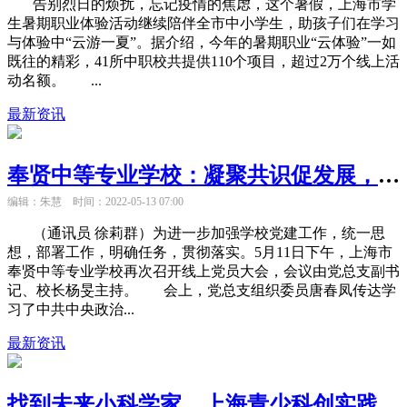
告别烈日的烦扰，忘记疫情的焦虑，这个暑假，上海市学
生暑期职业体验活动继续陪伴全市中小学生，助孩子们在学习
与体验中“云游一夏”。据介绍，今年的暑期职业“云体验”一如
既往的精彩，41所中职校共提供110个项目，超过2万个线上活
动名额。 ...
最新资讯
奉贤中等专业学校：凝聚共识促发展，坚定信心谱新篇
编辑：朱慧
时间：2022-05-13 07:00
（通讯员 徐莉群）为进一步加强学校党建工作，统一思
想，部署工作，明确任务，贯彻落实。5月11日下午，上海市
奉贤中等专业学校再次召开线上党员大会，会议由党总支副书
记、校长杨旻主持。 会上，党总支组织委员唐春凤传达学
习了中共中央政治...
最新资讯
找到未来小科学家，上海青少科创实践征集精彩纷呈