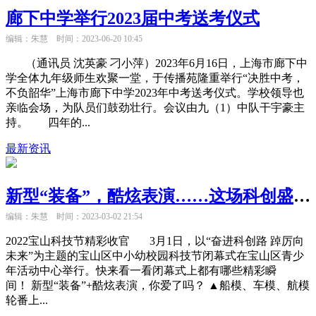
廊下中学举行2023届中考送考仪式
编辑：朱慧
时间：2023-06-20 10:45
（通讯员 沈英豪 刁小萍）2023年6月16日，上海市廊下中
学全体九年级师生欢聚一堂，于传播苑隆重举行“决胜中考，
不负韶华”上海市廊下中学2023年中考送考仪式。学校领导也
亲临会场，为队员们鼓劲壮行。会议由九（1）中队干宇豪主
持。 四年的...
最新资讯
新型“装备”，酷炫表演……这场科创盛宴超燃
编辑：朱慧
时间：2023-03-02 21:54
2022宝山科技节精彩收官 3月1日，以“奋进科创路 踔厉向
未来”为主题的宝山区中小幼校园科技节闭幕式在宝山区青少
年活动中心举行。快来看一看闭幕式上都有哪些精彩瞬
间！ 新型“装备”+酷炫表演，你爱了吗？ ▲船模、车模、航模
轮番上...