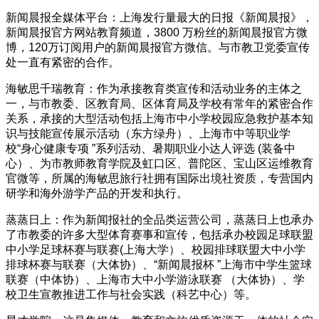
新闻晨报全媒体平台：上海发行量最大的日报《新闻晨报》，
新闻晨报官方网站教育频道，3800 万粉丝的新闻晨报官方微
博，120万订阅用户的新闻晨报官方微信。与市教卫党委宣传
处一直有紧密的合作。
海敏思千瑞教育：作为承接教育类宣传和活动业务的主体之
一，与市教委、区教育局、区体育局及学校有常年的紧密合作
关系，承接的大型活动包括上海市中小学校园应急救护基本知
识与技能宣传展示活动（东方绿舟）、上海市中等职业学
校“身心健康专项 ”系列活动、暑期职业小达人评选 (装备中
心）、为市教师教育学院及虹口区、普陀区、宝山区运维教育
官微等，所属的海敏思旅行社拥有国际出境社资质，专营国内
研学和海外游学产品的开发和执行。
蒸蒸日上：作为新闻报社的全品类运营公司，蒸蒸日上也承办
了市教委的许多大型体育赛事和宣传，包括承办校园足球联盟
中小学足球杯赛与联赛(上海大学）、校园排球联盟大中小学
排球杯赛与联赛（大体协）、“新闻晨报杯 ”上海市中学生篮球
联赛（中体协）、上海市大中小学游泳联赛 （大体协）、学
校卫生宣教推进工作与社会实践（科艺中心）等。