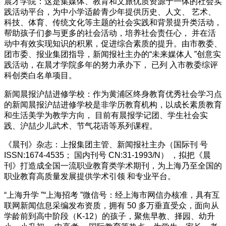
晨才学院：这是集媒体、教育和文旅优质资源于一体的社会实
践活动平台，为中小学适龄青少年提供历史、人文、 艺术、
科技、体育、传统文化等主题的社会实践和背景提升类活动，
帮助孩子们参与更多的社会活动，培养社会责任心， 并在活
动中有效实现知识的积累，促进综合素质的提升。由市教委、
团市委、报业集团指导，新闻报社主办的“未来媒体人 ”创意实
践活动，在晨才学院多年的努力承办下， 已列 入市教委综评
科创类白名单项目。
新闻晨报沪喆进修学校：作为黄浦区终身教育优秀社会学习点
的新闻晨报沪喆进修学校是非学历教育机构，以成长素质教育
和生活美学为教学方向， 目前有晨报学记团、学生社会实
践、沪喆少儿武术、节气花语等系列课程。
《晨刊》杂志：上报集团主管、新闻报社主办（国际刊 号
ISSN:1674-4535； 国内刊号 CN:31-1993/N） ，拟把《晨
刊》打造成全国一流职业教育类学术期刊，为上海乃至全国的
职业教育高质量发展提供学术引领 和专业平台。
“上海升学 ”“上海招考 ”微信号：经上海市网信办核准，具有互
联网新闻信息采编发布资质，拥有 50 多万垂直受众，面向从
学龄前到高中阶段（K-12）的孩子，聚焦早教、择园、幼升