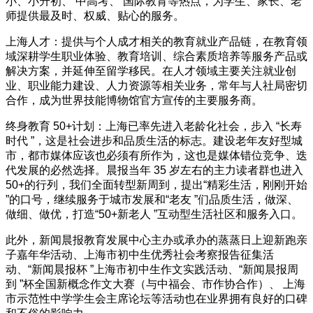
小、小升初、 中高考、 国际教育等热点，为学生、家长、老
师提供最及时、权威、贴心的服务。
上海人才：提供与个人成才相关的教育就业产品链，在教育领
域深耕学生职业体验、教育培训、综合素质培养等服务产品或
解决方案，并延伸至留学移民。在人才领域主要关注就业创
业、职业能力建设、人力资源等相关业务，常年与人社局密切
合作，成为世界技能博物馆官方宣传的主要服务商。
终身教育 50+计划：上海已率先进入老龄化社会，步入 “长寿
时代 ”，这是社会进步和品质生活的标志。建设老年友好型城
市，都市媒体应该也必须有所作为，这也是媒体错位竞争、迭
代发展的必然选择。晨报当年 35 岁左右的主力读者群也进入
50+的行列，我们全面转型新周到，提出“精彩生活，刚刚开始
”的口号，继续服务于城市发展和“老友 ”们品质生活，做深、
做细、做优，打造“50+新老人 ”互动型生活社区和服务入口。
此外，新闻晨报教育发展中心主办或承办的蒸蒸日上迎新跑亲
子嘉年华活动、上海市初中生优秀社会考察报告征集活
动、“新闻晨报杯 ”上海市初中生作文实践活动、“新闻晨报周
到 ”杯全国新概念作文大赛（与中福会、市作协合作）、 上海
市示范性中学学生会主席论坛等活动也在业界拥有良好的口碑