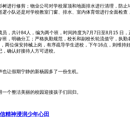
杉树进行修剪；物业公司对学校屋顶和地面排水进行清理，防止堵
巡逻小队还是对学校教室门窗、排水、室内体育馆进行全面检查
员，共计84人，编为两个班，时间跨度为7月7日至8月15 日
专班，明确分工；严格执勤规范，校长和副校长轮流值守，执勤
点，两位保安持械上岗，有序疏导学生进校，下午16点，则维持
记，确认好接待人方可进校。
声也让假期宁静的新杨园多了一份生机。
用一个整洁美丽的校园迎接孩子们回归。
信精神浸润少年心田