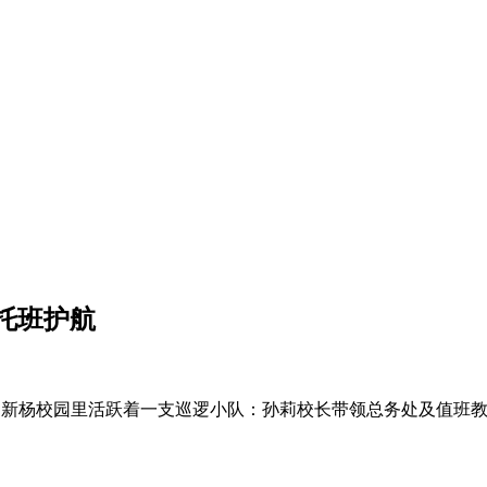
托班护航
大早，新杨校园里活跃着一支巡逻小队：孙莉校长带领总务处及值