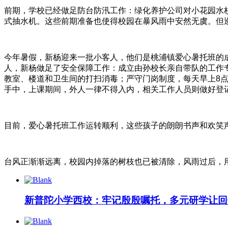
前期，学校已经做足防台防汛工作：绿化养护公司对小花园水
式抽水机。这些前期准备也使得校园在暴风雨中安然无虞。但
今年暑假，新杨迎来一批小客人，他们是桃浦镇爱心暑托班的成
人，新杨做足了安全保障工作：成立由孙校长亲自带队的工作
教室、楼道和卫生间的打扫消毒；严守门岗制度，每天早上8
手中，上课期间，外人一律不得入内，相关工作人员则做好登
目前，爱心暑托班工作运转顺利，这些孩子的朗朗书声和欢笑
台风正渐渐远离，校园内掉落的树枝也已被清除，风雨过后，
新普陀小学西校：牢记殷殷嘱托，多元研学让回