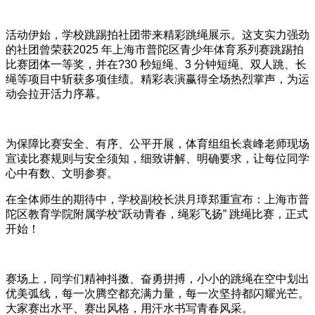
活动伊始，学校跳踢拍社团带来精彩跳绳展示。这支实力强劲
的社团曾荣获2025 年上海市普陀区青少年体育系列赛跳踢拍
比赛团体一等奖，并在?30 秒短绳、3 分钟短绳、双人跳、长
绳等项目中斩获多项佳绩。精彩表演赢得全场热烈掌声，为运
动会拉开活力序幕。
为保障比赛安全、有序、公平开展，体育组组长袁峰老师现场
宣读比赛规则与安全须知，细致讲解、明确要求，让每位同学
心中有数、文明参赛。
在全体师生的期待中，学校副校长洪月璋郑重宣布：上海市普
陀区教育学院附属学校“跃动青春，绳彩飞扬” 跳绳比赛，正式
开始！
赛场上，同学们精神抖擞、奋勇拼搏，小小的跳绳在空中划出
优美弧线，每一次腾空都充满力量，每一次坚持都闪耀光芒。
大家赛出水平、赛出风格，用汗水书写青春风采。