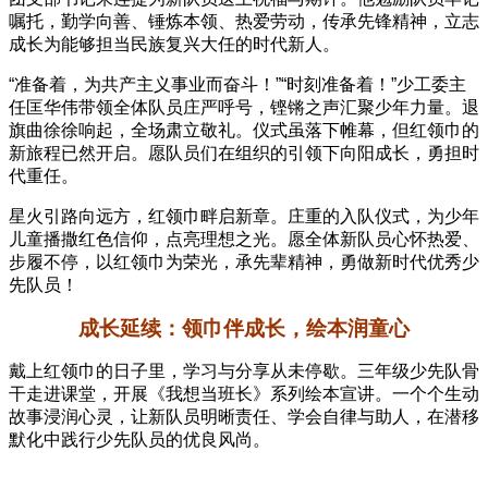
嘱托，勤学向善、锤炼本领、热爱劳动，传承先锋精神，立志
成长为能够担当民族复兴大任的时代新人。
“准备着，为共产主义事业而奋斗！”“时刻准备着！”少工委主
任匡华伟带领全体队员庄严呼号，铿锵之声汇聚少年力量。退
旗曲徐徐响起，全场肃立敬礼。仪式虽落下帷幕，但红领巾的
新旅程已然开启。愿队员们在组织的引领下向阳成长，勇担时
代重任。
星火引路向远方，红领巾畔启新章。庄重的入队仪式，为少年
儿童播撒红色信仰，点亮理想之光。愿全体新队员心怀热爱、
步履不停，以红领巾为荣光，承先辈精神，勇做新时代优秀少
先队员！
成长延续：领巾伴成长，绘本润童心
戴上红领巾的日子里，学习与分享从未停歇。三年级少先队骨
干走进课堂，开展《我想当班长》系列绘本宣讲。一个个生动
故事浸润心灵，让新队员明晰责任、学会自律与助人，在潜移
默化中践行少先队员的优良风尚。