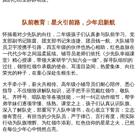
队前教育：星火引前路，少年启新航
怀揣着对少先队的向往，二年级孩子们认真参与队前学习。党
支部副书记陈茵、团支部书记朱连捷、团员钱一航、大队辅导
员卫宇澄携手引路，四五年级的伙伴也热心相助，红色血脉在
一代代少年之间温柔延续。辅导员老师们依托《少先队幸福课
堂》精心授课，带领大家研学“六知六会一做”，探寻队组织的
过往，领悟红领巾承载的使命。耳濡目染间，热爱集体、向往
荣光的种子，在童心深处生根生长。
大手牵小手，薪火共相传。高年级小辅导员们耐心陪伴、悉心
指导，不仅细致讲解队知识，还手把手示范戴红领巾、敬队
礼、齐呼号、唱队歌等各项技能，一对一纠正动作细节，帮学
弟学妹们逐项学懂、练熟。课堂之上，孩子们认真认识队旗、
深入了解队史，郑重写下入队申请书，在心底立下誓言：立志
做有责任、有担当的少先队员，严于律己、言行有度，用实际
行动为队旗增辉、为红领巾添彩。红色信仰的星星之火，已然
在每位少年心中悄然点亮。