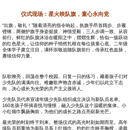
仪式现场：星火映队旗，童心永向党
“出旗，敬礼！”随着清亮的指令响起，执旗手昂首阔步、步履
铿锵，两侧护旗手身姿挺拔、神情坚毅，三人步调一致、从容
前行。鲜红的队旗沐浴在暖阳之中，熠熠生辉，恰似一簇跃动
的红色星火，让信仰的种子悄然扎根在每位孩童心底。二年级
全体学子肃立注目，满怀崇敬追随队旗前行，传承红色血脉，
赓续信仰力量。
队歌嘹亮，回荡在整个校园。日复一日的练习，藏着孩子们对
少先队的满满向往。稚嫩歌声饱含赤诚，少年们以此立下志
向，决心成长为光荣的共产主义接班人。
少先队员代表宣读年级少先队组织成立决议与新队员名单。
160名孩子怀揣喜悦与憧憬，融入少先队这个温暖的集体。小
小红领巾飘扬胸前，为他们的成长之路点亮崭新光芒。
最光荣的时刻终于到来。整场仪式的高光时刻如期而至。高年
级队员郑重地为新队员系上红领巾。灼灼红巾映亮胸膛，承载