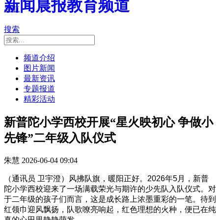
新闻晨报教育频道
导航
搜索
频道介绍
图片新闻
最新资讯
专题报道
精彩活动
新普陀小学西校开展“星火映初心 争做小
先锋”二年级入队仪式
朱慧
2026-06-04 09:04
（通讯员 卫宇澄）风拂队旗，暖阳正好。2026年5月，新普
陀小学西校迎来了一场满载荣光与期许的少先队入队仪式。对
于二年级的孩子们而言，这是成长路上浓墨重彩的一笔。待到
红领巾迎风飘扬，队歌嘹亮响起，红色理想的火种，便已在纯
真的心田里静静萌发。