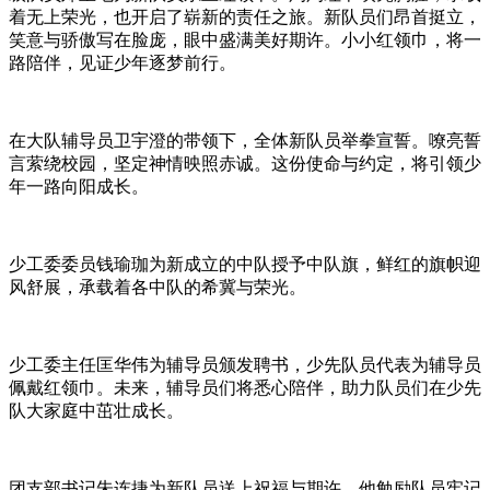
着无上荣光，也开启了崭新的责任之旅。新队员们昂首挺立，
笑意与骄傲写在脸庞，眼中盛满美好期许。小小红领巾，将一
路陪伴，见证少年逐梦前行。
在大队辅导员卫宇澄的带领下，全体新队员举拳宣誓。嘹亮誓
言萦绕校园，坚定神情映照赤诚。这份使命与约定，将引领少
年一路向阳成长。
少工委委员钱瑜珈为新成立的中队授予中队旗，鲜红的旗帜迎
风舒展，承载着各中队的希冀与荣光。
少工委主任匡华伟为辅导员颁发聘书，少先队员代表为辅导员
佩戴红领巾。未来，辅导员们将悉心陪伴，助力队员们在少先
队大家庭中茁壮成长。
团支部书记朱连捷为新队员送上祝福与期许。他勉励队员牢记