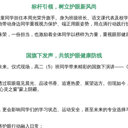
标杆引领，树立护眼新风尚
悦童同学担任本周光荣升旗手。身为班级班长、语文课代表及校
动带动身边同学重视视力保护、端正用眼姿势，用点滴行动践行
殊荣，一份担当，也激励着全体同学以榜样为力量，重视眼部健
国旗下发声，共筑护眼健康防线
未来。仪式现场，高二（5）班同学带来精彩的国旗下演讲——
透过双眼窥见晨光、品读书香、追逐热爱、展望远方。但现如今
心灵之窗”蒙上阴霾。
，更会影响同学们的学习状态、运动安全，甚至未来的专业选择
将护眼行动融入日常：