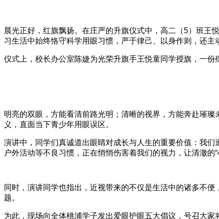
晨光正好，红旗飘扬。在庄严的升旗仪式中，高二（5）班王
习生活中始终恪守科学用眼习惯，严于律己、以身作则，还主
仪式上，校长办公室陈婕为光荣升旗手王悦童同学授旗，一份
明亮的双眼，方能看清前路光明；清晰的视界，方能奔赴璀璨
义，直面当下青少年用眼误区。
演讲中，同学们真诚道出眼睛对成长与人生的重要价值：我们
户外活动等不良习惯，正在悄悄伤害着我们的视力，让清澈的“
同时，演讲同学也指出，近视带来的不仅是生活中的诸多不便
题。
为此，现场向全体桃浦学子发出爱眼护眼五大倡议，号召大家