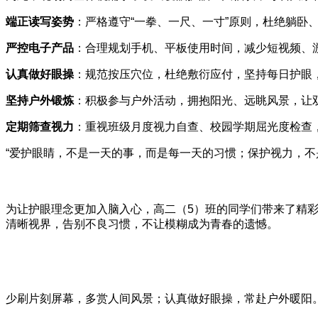
端正读写姿势
：严格遵守“一拳、一尺、一寸”原则，杜绝躺卧
严控电子产品
：合理规划手机、平板使用时间，减少短视频、
认真做好眼操
：规范按压穴位，杜绝敷衍应付，坚持每日护眼
坚持户外锻炼
：积极参与户外活动，拥抱阳光、远眺风景，让
定期筛查视力
：重视班级月度视力自查、校园学期屈光度检查
“爱护眼睛，不是一天的事，而是每一天的习惯；保护视力，
为让护眼理念更加入脑入心，高二（5）班的同学们带来了精
清晰视界，告别不良习惯，不让模糊成为青春的遗憾。
少刷片刻屏幕，多赏人间风景；认真做好眼操，常赴户外暖阳