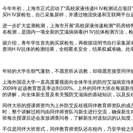
今年年初，上海市正式启动了“高校尿液传递H IV检测试点
买H IV尿检包，自己采集尿样，并通过物流快递和互联网平台
进一步扩大监测检测，上海市开展“高校尿液传递检测”“药房销
名检测，是国内一项全新的艾滋病病毒(H IV)抗体检测方法
据介绍，青年学生首先购买尿检包，再根据说明书自行采集尿
查询H IV抗体的检测结果，全程匿名安全，结果权威准确。
年轻的大学生朝气蓬勃，不愿意听从说教，却很愿意接受同伴
上海外国语大学一直高度重视面向全体学生的防控艾滋病宣传教
2009年起该教育普及率达到100%。上外的同伴大班在每届
的讲解，向全体新生普及有关预防艾滋病的基础知识，以及反
同伴大班的授课师资均为上外防艾反歧视同伴教育师资队的成员
时，整个讲解过程均由同伴师资队与新生进行交流，确保新生
班每次授课后还会发放调查问卷，了解新生对该知识的认知度
不仅是同伴大班形式，同伴教育师资队还在校内，乃至学校之