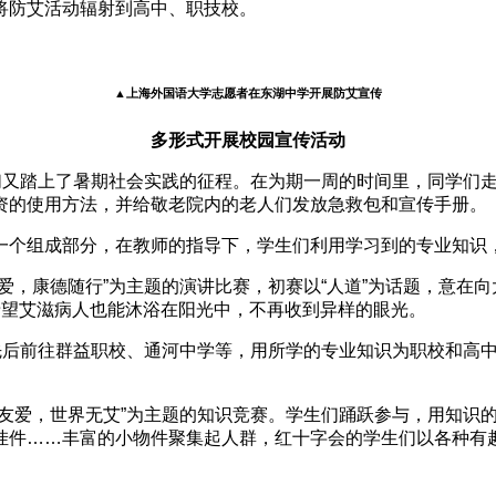
将防艾活动辐射到高中、职技校。
▲上海外国语大学志愿者在东湖中学开展防艾宣传
多形式开展校园宣传活动
生们又踏上了暑期社会实践的征程。在为期一周的时间里，同学们
资的使用方法，并给敬老院内的老人们发放急救包和宣传手册。
一个组成部分，在教师的指导下，学生们利用学习到的专业知识
，康德随行”为主题的演讲比赛，初赛以“人道”为话题，意在向大
希望艾滋病人也能沐浴在阳光中，不再收到异样的眼光。
们先后前往群益职校、通河中学等，用所学的专业知识为职校和高
我友爱，世界无艾”为主题的知识竞赛。学生们踊跃参与，用知识
挂件……丰富的小物件聚集起人群，红十字会的学生们以各种有