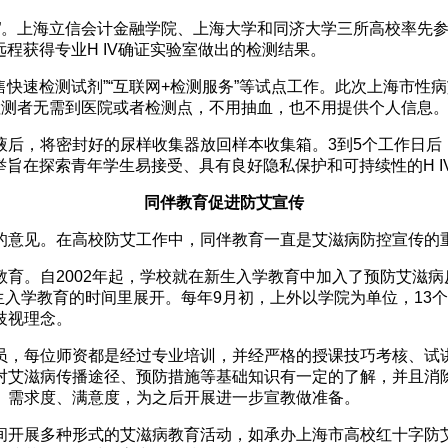
项目”。上海立信会计金融学院、上海大学和同济大学三所高校率
远程获得专业H IV确证实验室做出的检测结果。
售快速检测试剂”“互联网+检测服务”等试点工作。此次上海市性
，检测者无需到医院或者检测点，不用抽血，也不用提供个人信息
液后，将密封好的尿样收集器放回样本收集箱。3到5个工作日后
此举旨在探索青年学生易接受、具有良好隐私保护和可持续性的H 
同伴教育促进防艾宣传
的意见。在高校防艾工作中，同伴教育一直是艾滋病防控宣传的
育。自2002年起，学校就在新生入学教育中加入了预防艾滋
新生入学教育的时间里展开。每年9月初，上外以学院为单位，1
歧视理念。
，每位师资都是经过专业培训，并经严格的授课技巧考核、试讲
对艾滋病传播途径、预防措施等基础知识有一定的了解，并且消
、需求度、满意度，为之后开展进一步宣教做准备。
间开展多种形式的艾滋病教育活动，如承办上海市高校红十字防艾