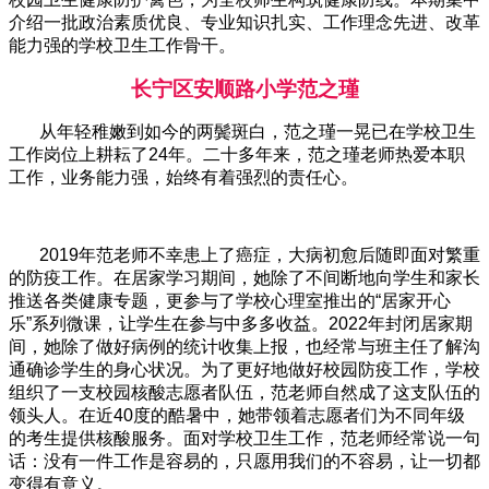
介绍一批政治素质优良、专业知识扎实、工作理念先进、改革
能力强的学校卫生工作骨干。
长宁区安顺路小学范之瑾
从年轻稚嫩到如今的两鬓斑白，范之瑾一晃已在学校卫生
工作岗位上耕耘了24年。二十多年来，范之瑾老师热爱本职
工作，业务能力强，始终有着强烈的责任心。
2019年范老师不幸患上了癌症，大病初愈后随即面对繁重
的防疫工作。在居家学习期间，她除了不间断地向学生和家长
推送各类健康专题，更参与了学校心理室推出的“居家开心
乐”系列微课，让学生在参与中多多收益。2022年封闭居家期
间，她除了做好病例的统计收集上报，也经常与班主任了解沟
通确诊学生的身心状况。为了更好地做好校园防疫工作，学校
组织了一支校园核酸志愿者队伍，范老师自然成了这支队伍的
领头人。在近40度的酷暑中，她带领着志愿者们为不同年级
的考生提供核酸服务。面对学校卫生工作，范老师经常说一句
话：没有一件工作是容易的，只愿用我们的不容易，让一切都
变得有意义。