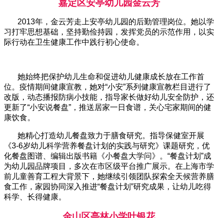
嘉定区安亭幼儿园金云芳
2013年，金云芳走上安亭幼儿园的后勤管理岗位。她以学
习打牢思想基础，坚持勤俭持园，发挥党员的示范作用，以实
际行动在卫生健康工作中践行初心使命。
她始终把保护幼儿生命和促进幼儿健康成长放在工作首
位。疫情期间健康宣教，她对“小安”系列健康宣教栏目进行了
改版，动态播报防病小技能，指导家长做好幼儿安全防护，还
更新了“小安说餐盘”，推送居家一日食谱，关心宅家期间的健
康饮食。
她精心打造幼儿餐盘致力于膳食研究。指导保健室开展
《3-6岁幼儿科学营养餐盘计划的实践与研究》课题研究，优
化餐盘图谱、编辑出版书籍《小餐盘大学问》。“餐盘计划”成
为幼儿园品牌项目，多次在市区级平台推广展示。在上海市学
前儿童善育工程大背景下，她继续引领团队探索全天候营养膳
食工作，家园协同深入推进“餐盘计划”研究成果，让幼儿吃得
科学、长得健康。
金山区亭林小学叶银花