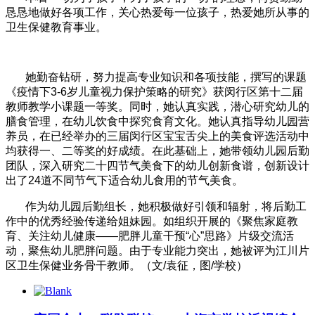
恳恳地做好各项工作，关心热爱每一位孩子，热爱她所从事的
卫生保健教育事业。
她勤奋钻研，努力提高专业知识和各项技能，撰写的课题
《疫情下3-6岁儿童视力保护策略的研究》获闵行区第十二届
教师教学小课题一等奖。同时，她认真实践，潜心研究幼儿的
膳食管理，在幼儿饮食中探究食育文化。她认真指导幼儿园营
养员，在已经举办的三届闵行区宝宝舌尖上的美食评选活动中
均获得一、二等奖的好成绩。在此基础上，她带领幼儿园后勤
团队，深入研究二十四节气美食下的幼儿创新食谱，创新设计
出了24道不同节气下适合幼儿食用的节气美食。
作为幼儿园后勤组长，她积极做好引领和辐射，将后勤工
作中的优秀经验传递给姐妹园。如组织开展的《聚焦家庭教
育、关注幼儿健康——肥胖儿童干预“心”思路》片级交流活
动，聚焦幼儿肥胖问题。由于专业能力突出，她被评为江川片
区卫生保健业务骨干教师。（文/袁征，图/学校）