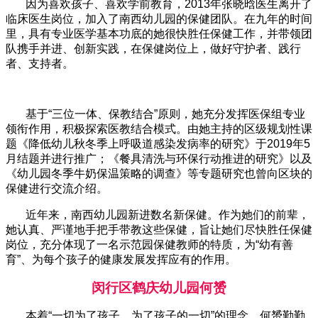
因为喜欢孩子、喜欢学前教育，2013年张晓晗医生离开了
临床医生岗位，加入了南西幼儿园的保健团队。在九年的时间
里，具有专业医学基本功底的她很快胜任保健工作，并带领团
队携手并进、创新实践，在保健岗位上，做好守护者、践行
者、支持者。
基于“三位一体、保教结合”原则，她充分发挥医保组专业
领衔作用，积极探索医教结合模式。由她主持的区级规划性课
题《降低幼儿秋冬季上呼吸道感染发病率的研究》于2019年5
月结题并进行推广；《餐具清洗与环保行动推进的研究》以及
《幼儿园冬季牛奶保温策略的调查》等专题研究也曾向区块的
保健进行交流介绍。
近年来，南西幼儿园新进数名新保健。作为她们的前辈，
她认真、严谨地手把手带教这些保健，旨让她们尽快胜任保健
岗位，充分体现了一名示范园保健教师的特质，为“幼有善
育”、为每个孩子的健康发展发挥应有的作用。
闵行区鹤庆幼儿园何
赟
本着“一切为了孩子，为了孩子的一切”的理念，何赟勤勤