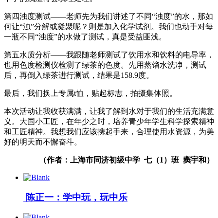
第四浊度测试——老师先为我们讲述了不同“浊度”的水，那如
何让“浊”分解或凝聚呢？则是加入化学试剂。我们也动手对每
一瓶不同“浊度”的水做了测试，真是受益匪浅。
第五水质分析——我跟随老师测试了饮用水和饮料的电导率，
也用色度检测仪检测了绿茶的色度。先用蒸馏水洗净，测试
后，再倒入绿茶进行测试，结果是158.9度。
最后，我们换上专属t恤，贴起标志，拍摄集体照。
本次活动让我收获满满，让我了解到水对于我们的生活充满意
义。大国小工匠，在年少之时，培养青少年学生科学探索精神
和工匠精神。我想我们应该携起手来，合理使用水资源，为美
好的明天而不懈奋斗。
（作者：上海市同济初级中学
七
（
1
）
班
窦宇和）
陈正一：学中玩，玩中乐