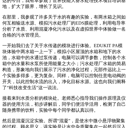
达的今日，我有幸参观了世界技能大赛水处理技术项目培训基
地，扩大了眼界，增长了见识。
在那里，我参观了许多关于水的有趣的实验，有两水箱之间如
何互相输送水源、模拟污水处理厂的EDS膜处理，利用电导率
分析了水质、利用混凝净化污水以及在虚拟世界中体验做一名
合格的污水管理员。
一开始我们去了关于水传递的模块进行体验。EDUKIT PA模
块体验中两水箱一上一下，模拟小区屋顶的水箱和地下的水
池，水箱中的水通过泵传递，电脑可以调节参数，控制各个水
箱中的水量和水泵所使用能量之大小；污水处理厂水箱的简易
构造，形象地向我们展示了污水的净化过程，元部件远比上一
个实验多得多，更为复杂。同样，电脑可以控制任意电动阀的
开关，以此控制水流的出入，净化目标水源。这也向我们阐释
了“科技改变生活”这一说法。
接着来到水质分析的模块处。老师悉心指导我们操作原理及仪
器的使用方法，初步讲解后，同学们便活学活用，检测了自己
随身携带的饮料，实验中每个同学都认真以待。
然后是混凝沉淀实验。所谓“混凝”，是使水中微小悬浮物聚集
的过程。顾名思义，该实验是让水中杂质聚集在一起然后沉入