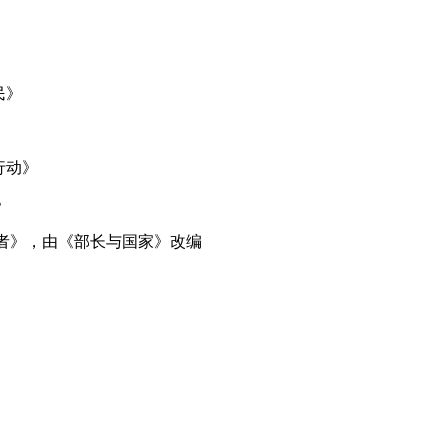
民》
行动》
》
奠基者》，由《部长与国家》改编