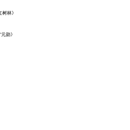
红树林》
”元勋》