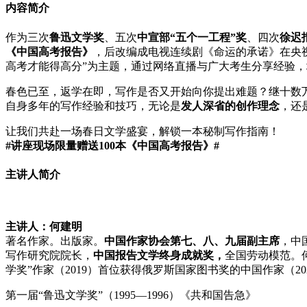
内容简介
作为三次
鲁迅文学奖
、五次
中宣部“五个一工程”奖
、四次
徐迟
《中国高考报告》
，后改编成电视连续剧《命运的承诺》在央视
高考才能得高分”为主题，通过网络直播与广大考生分享经验
春色已至，返学在即，写作是否又开始向你提出难题？继十数万
自身多年的写作经验和技巧，无论是
发人深省的创作理念
，还
让我们共赴一场春日文学盛宴，解锁一本秘制写作指南！
#讲座现场限量赠送100本《中国高考报告》#
主讲人简介
主讲人：何建明
著名作家。出版家。
中国作家协会第七、八、九届副主席
，中
写作研究院院长，
中国报告文学终身成就奖，
全国劳动模范。
学奖”作家（2019）首位获得俄罗斯国家图书奖的中国作家（20
第一届“鲁迅文学奖”（1995—1996）《共和国告急》