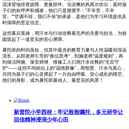
流浃背地排查故障、更换部件。当凉爽的风再次吹出，面对孩
子们的欢呼声和感谢，他们只是摆摆手：“不辛苦，不辛
苦。”“空调不转，我们不休”的承诺，是他们为学习环境提供及
时保障的坚定信念。
这些幕后英雄，用汗水与行动诠释着无声的关爱与担当，为校
园筑起了一道坚实的安心屏障。
暑托班的时间虽短，但其中蕴含的教育力量与人性温暖却深远
流长。从郎老师引导的“换位思考”，到施老师“温度规则”，再
到保洁阿姨、保安师傅、维修工人们用汗水诠释的“无言守
护”——这些不同岗位上的“温情群像”，用智慧、汗水与真心，
共同为孩子们的心灵撑起了一片自由呼吸、安心成长的晴空。
他们的身影，成为暑托班最动人、最坚实的风景！
新普陀小学西校：牢记殷殷嘱托，多元研学让
回信精神浸润少年心田