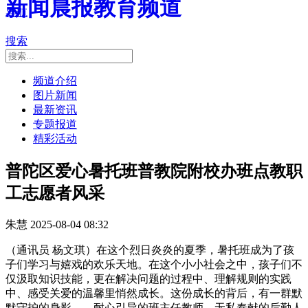
新闻晨报教育频道
导航
搜索
频道介绍
图片新闻
最新资讯
专题报道
精彩活动
普陀区爱心暑托班普教院附校办班点教职
工志愿者风采
朱慧
2025-08-04 08:32
（通讯员 杨文琪）在这个烈日炎炎的夏季，暑托班成为了孩
子们学习与嬉戏的欢乐天地。在这个小小社会之中，孩子们不
仅汲取知识技能，更在解决问题的过程中、理解规则的实践
中、感受关爱的温馨里悄然成长。这份成长的背后，有一群默
默守护的身影——耐心引导的班主任教师，无私奉献的后勤人