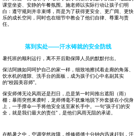
课堂坐姿、安静的午餐氛围。施老师以实际行动让孩子们明
白：遵守规则并非束缚，而是为了获得更安全、更广阔、更快
乐的成长空间，同时也在细节中教会了他们自律、尊重与责
任。
落到实处——汗水铸就的安全防线
暑托班的顺利运行，离不开后勤保障人员的默默付出。
保洁阿姨如同呵护自己的家一样，细致地擦拭着走廊的角落、
饮水机的缝隙、洗手台的面板，成为孩子们心中名副其实
的“校园美容师”。
保安师傅无论风雨还是烈日，总是第一时间推出遮阳（雨）
棚；暴雨突然来袭时，龙师傅毫不犹豫地脱下外套披在小倪身
上，一手撑伞一手将他安全送至家长手中。一句“孩子们的安
全，就是我们最大的责任”，是他们风雨无阻的承诺。
在酷暑之中，空调突然故障，维修师傅十分钟内迅速赶到，汗