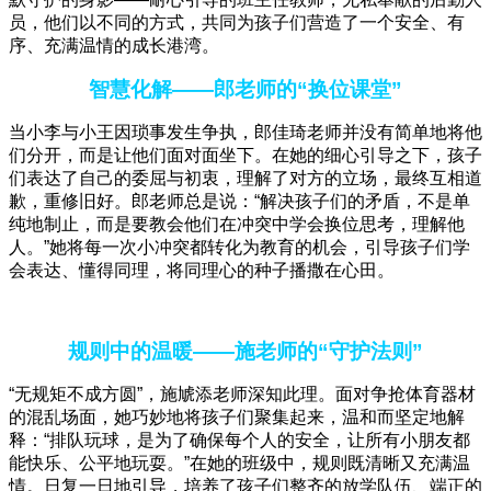
员，他们以不同的方式，共同为孩子们营造了一个安全、有
序、充满温情的成长港湾。
智慧化解——郎老师的“换位课堂”
当小李与小王因琐事发生争执，郎佳琦老师并没有简单地将他
们分开，而是让他们面对面坐下。在她的细心引导之下，孩子
们表达了自己的委屈与初衷，理解了对方的立场，最终互相道
歉，重修旧好。郎老师总是说：“解决孩子们的矛盾，不是单
纯地制止，而是要教会他们在冲突中学会换位思考，理解他
人。”她将每一次小冲突都转化为教育的机会，引导孩子们学
会表达、懂得同理，将同理心的种子播撒在心田。
规则中的温暖——施老师的“守护法则”
“无规矩不成方圆”，施虓添老师深知此理。面对争抢体育器材
的混乱场面，她巧妙地将孩子们聚集起来，温和而坚定地解
释：“排队玩球，是为了确保每个人的安全，让所有小朋友都
能快乐、公平地玩耍。”在她的班级中，规则既清晰又充满温
情。日复一日地引导，培养了孩子们整齐的放学队伍、端正的