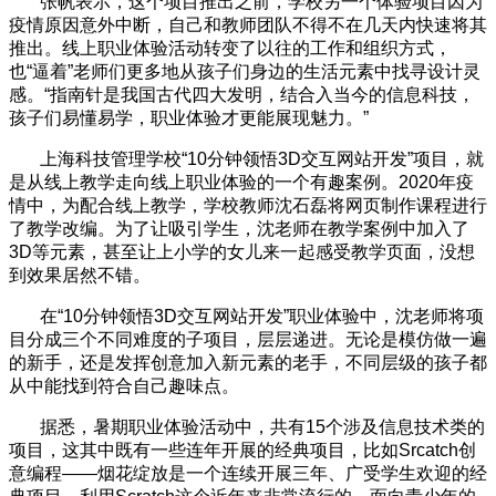
张帆表示，这个项目推出之前，学校另一个体验项目因为
疫情原因意外中断，自己和教师团队不得不在几天内快速将其
推出。线上职业体验活动转变了以往的工作和组织方式，
也“逼着”老师们更多地从孩子们身边的生活元素中找寻设计灵
感。“指南针是我国古代四大发明，结合入当今的信息科技，
孩子们易懂易学，职业体验才更能展现魅力。”
上海科技管理学校“10分钟领悟3D交互网站开发”项目，就
是从线上教学走向线上职业体验的一个有趣案例。2020年疫
情中，为配合线上教学，学校教师沈石磊将网页制作课程进行
了教学改编。为了让吸引学生，沈老师在教学案例中加入了
3D等元素，甚至让上小学的女儿来一起感受教学页面，没想
到效果居然不错。
在“10分钟领悟3D交互网站开发”职业体验中，沈老师将项
目分成三个不同难度的子项目，层层递进。无论是模仿做一遍
的新手，还是发挥创意加入新元素的老手，不同层级的孩子都
从中能找到符合自己趣味点。
据悉，暑期职业体验活动中，共有15个涉及信息技术类的
项目，这其中既有一些连年开展的经典项目，比如Srcatch创
意编程——烟花绽放是一个连续开展三年、广受学生欢迎的经