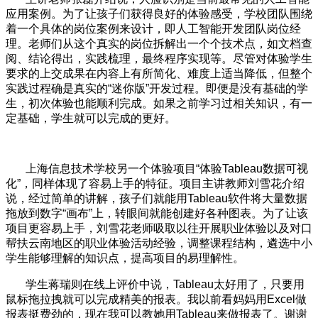
应用案例。为了让孩子们获得良好的体验感受，学校团队围绕
着一个具体的岗位案例来设计，即人工智能开发团队岗位经
理。老师们从这个真实的岗位拆解出一个个技术点，如文档查
阅、结论得出，实践梳理，最终程序实现等。尽管对体验学生
要求的上交成果在内容上有所简化、难度上适当降低，但整个
实践过程确是真实的“迷你版”开发过程。即便是没有基础的学
生，初次体验也能顺利完成。如果之前学习过相关知识，有一
定基础，学生就可以完成的更好。
上海信息技术学校另一个体验项目“体验Tableau数据可视
化”，同样体现了容易上手的特征。项目主讲教师刘雪花介绍
说，经过简单的讲解，孩子们就能用Tableau软件将大量数据
拖放到数字“画布”上，转眼间就能创建好各种图表。为了让该
项目更容易上手，刘雪花老师吸取以往开展职业体验以及对口
帮扶云南地区的职业体验活动经验，调整课程结构，遴选中小
学生能够理解的知识点，提高项目的易理解性。
学生蒋瑞则在线上评价中说，Tableau太好用了，只要用
鼠标拖拉拽就可以完成精美的报表。我以前看妈妈用Excel做
报表挺费劲的，现在我可以教她用Tableau来做报表了。谢谢