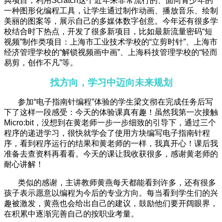
典项目，利用Scratch这个近年来非常流行的、面向青少年的
一种图形化编程工具，让学生通过制作动画、播放音乐、绘制
美丽的图案等，展示自己的多媒体数字创意。今年还有很多学
校结合时下热点，开发了很多新项目，比如最新流量密码“短
视频”制作类项目：上海市工业技术学校的“立剪时针”、上海市
经济管理学校的“解锁视频画中画”、上海科技管理学校的“轻而
易剪，创作不凡”等。
找方向，学习中迈向未来规划
参加“电子指南针编程”体验的学生梁文彻在完成任务后写
下了这样一段感受：今天的体验课真有趣！虽然我第一次接触
Micro:bit，没想到在黄老师一步一步细致的引导下，通过三个
程序的递进学习，很快就学会了使用方块编写电子指南针程
序，看到程序运行的结果和黄老师的一样，我真开心！课后我
准备去查资料再看看。今天的课让我收获很多，感谢黄老师的
耐心讲解！
类似的感谢，主讲教师黄燕每天都能看到许多，还有很多
孩子表示愿意以编程为今后的专业方向。每当看到学生们的兴
趣被激发，黄燕也会给出自己的建议，鼓励他们要开阔眼界，
在积累中逐渐完善自己的按职业考量。