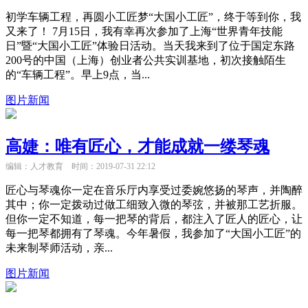
初学车辆工程，再圆小工匠梦“大国小工匠”，终于等到你，我
又来了！ 7月15日，我有幸再次参加了上海“世界青年技能
日”暨“大国小工匠”体验日活动。当天我来到了位于国定东路
200号的中国（上海）创业者公共实训基地，初次接触陌生
的“车辆工程”。早上9点，当...
图片新闻
高婕：唯有匠心，才能成就一缕琴魂
编辑：人才教育
时间：2019-07-31 22:12
匠心与琴魂你一定在音乐厅内享受过委婉悠扬的琴声，并陶醉
其中；你一定拨动过做工细致入微的琴弦，并被那工艺折服。
但你一定不知道，每一把琴的背后，都注入了匠人的匠心，让
每一把琴都拥有了琴魂。今年暑假，我参加了“大国小工匠”的
未来制琴师活动，亲...
图片新闻