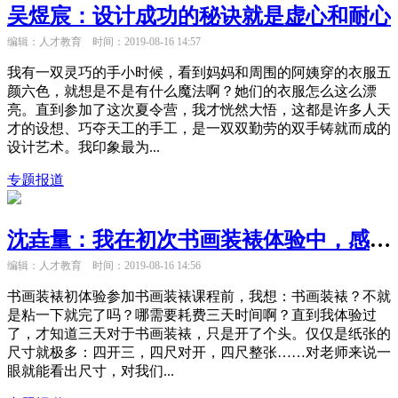
吴煜宸：设计成功的秘诀就是虚心和耐心
编辑：人才教育
时间：2019-08-16 14:57
我有一双灵巧的手小时候，看到妈妈和周围的阿姨穿的衣服五
颜六色，就想是不是有什么魔法啊？她们的衣服怎么这么漂
亮。直到参加了这次夏令营，我才恍然大悟，这都是许多人天
才的设想、巧夺天工的手工，是一双双勤劳的双手铸就而成的
设计艺术。我印象最为...
专题报道
沈垚量：我在初次书画装裱体验中，感受到了传统工艺的魅力
编辑：人才教育
时间：2019-08-16 14:56
书画装裱初体验参加书画装裱课程前，我想：书画装裱？不就
是粘一下就完了吗？哪需要耗费三天时间啊？直到我体验过
了，才知道三天对于书画装裱，只是开了个头。仅仅是纸张的
尺寸就极多：四开三，四尺对开，四尺整张……对老师来说一
眼就能看出尺寸，对我们...