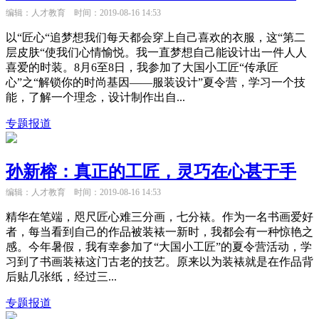
编辑：人才教育
时间：2019-08-16 14:53
以“匠心“追梦想我们每天都会穿上自己喜欢的衣服，这“第二
层皮肤“使我们心情愉悦。我一直梦想自己能设计出一件人人
喜爱的时装。8月6至8日，我参加了大国小工匠“传承匠
心”之“解锁你的时尚基因——服装设计”夏令营，学习一个技
能，了解一个理念，设计制作出自...
专题报道
孙新榕：真正的工匠，灵巧在心甚于手
编辑：人才教育
时间：2019-08-16 14:53
精华在笔端，咫尺匠心难三分画，七分裱。作为一名书画爱好
者，每当看到自己的作品被装裱一新时，我都会有一种惊艳之
感。今年暑假，我有幸参加了“大国小工匠”的夏令营活动，学
习到了书画装裱这门古老的技艺。原来以为装裱就是在作品背
后贴几张纸，经过三...
专题报道