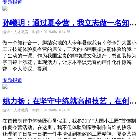
专题报道
孙曦玥：通过夏令营，我立志做一名知行合一、脚踏实地的“匠人”
编辑：人才教育
时间：2019-08-16 14:56
做一个知行合一、脚踏实地的人今年暑假我有幸秒杀到大国小
工匠技能体验夏令营的席位，三天的书画装裱技能体验给我上
了生动的一课。作为我国宝贵的非物质文化遗产，书画装裱为
字画锦上添花，重现活力，让原本平淡无奇的画作化作惊鸿一
瞥，令人赞叹。提到...
专题报道
姚力扬：在坚守中练就高超技艺，在创作中倾注所有热情
编辑：人才教育
时间：2019-08-16 14:56
在首饰制作中体验匠心暑假里，我参加了“大国小工匠”首饰制
作夏令营活动。在这里，我不但体验到亲手制作首饰的快乐，
还理解了日复一日把一件事情做到极致的工匠精神。夏令营第