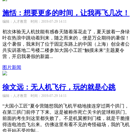
施恬：想要更多的时间，让我再飞几次！
编辑：人才教育
时间：2019-07-29 14:11
初次体验无人机技能有感春天随着落花走了，夏天披着一身绿
叶在热浪中跳动着到来，随之而来的，便是万众期待的暑假！
这个暑假，我来到了位于固定东路上的中国（上海）创业者公
共实训基地二号楼二楼参加大国小工匠“触摸未来”主题夏令
营，开启我暑假的新篇...
图片新闻
徐文远：无人机飞行，玩的就是心跳
编辑：人才教育
时间：2019-07-29 14:11
“大国小工匠”夏令营随想我的飞机平稳地接连穿过两个拱门，
在第三拱门前停了下来。这是被称作死亡关卡的篮球框拱门。
前面的考生到这里都失败了。不是机翼擦到门槛，就是干脆撞
得连电池也飞出来。仿佛这里有看不见的奇怪磁场，我的飞机
也开始不受控制...