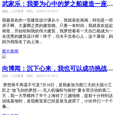
武家乐：我要为心中的梦之船建造一座博物馆
编辑：人才教育
时间：2019-07-25 19:23
我最喜欢的一堂建筑设计课从小，我就喜欢画画，特别是一些
房子啊、大厦啊之类的建筑物。只要一有时间，我就喜欢提起
画笔，开始绘制我的伟大建筑，我梦想着有一天自己能成为一
名优秀的建筑设计师！终于，功夫不负有心人，这个暑假，妈
妈为我报名了由上海...
图片新闻
向博闻：沉下心来，我也可以成功挑战无人机高难度赛道
编辑：人才教育
时间：2019-07-25 19:22
梦想将不再遥不可及7月18日，是我参加为期三天的大国小工
匠之“放飞你的梦想—–无人机编程与操控”夏令营活动的第二
天，我一大早横跨了半个上海转了三趟地铁，提前十分钟到达
训练基地时，发现教室里已经是座无虚席了，小伙伴们一个个
像...