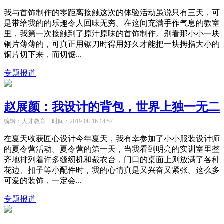
我与首饰制作的零距离接触这次的体验活动虽说只有三天，可
是带给我的的乐趣令人回味无穷。在这间充满手作气息的教室
里，我第一次接触到了原汁原味的首饰制作。别看那小小一块
铜片薄薄的，可真正用锯刀时得用好久才能把一块拇指大小的
铜片切下来，而切锯...
专题报道
赵展颜：我设计的背包，世界上独一无二
编辑：人才教育
时间：2019-08-16 14:57
在夏天收获匠心设计今年夏天，我有幸参加了小小服装设计师
的夏令营活动。夏令营的第一天，当我看到明亮的实训室里整
齐地排列着许多缝纫机和裁衣台，门口的桌面上则放满了各种
花边、扣子等小配件时，我的心情真是又兴奋又紧张。这么多
可爱的装饰，一定会...
专题报道