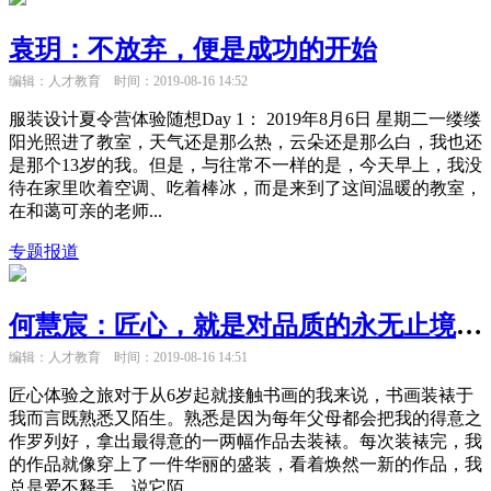
袁玥：不放弃，便是成功的开始
编辑：人才教育
时间：2019-08-16 14:52
服装设计夏令营体验随想Day 1： 2019年8月6日 星期二一缕缕
阳光照进了教室，天气还是那么热，云朵还是那么白，我也还
是那个13岁的我。但是，与往常不一样的是，今天早上，我没
待在家里吹着空调、吃着棒冰，而是来到了这间温暖的教室，
在和蔼可亲的老师...
专题报道
何慧宸：匠心，就是对品质的永无止境追求
编辑：人才教育
时间：2019-08-16 14:51
匠心体验之旅对于从6岁起就接触书画的我来说，书画装裱于
我而言既熟悉又陌生。熟悉是因为每年父母都会把我的得意之
作罗列好，拿出最得意的一两幅作品去装裱。每次装裱完，我
的作品就像穿上了一件华丽的盛装，看着焕然一新的作品，我
总是爱不释手。说它陌...